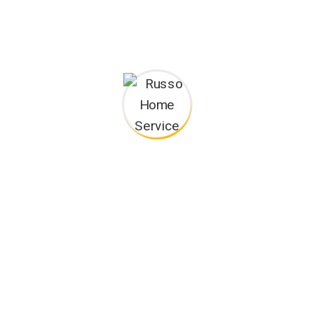
Home Russo Service
è un’
impresa edile
specializzata nella
costruzione e ristrutturazione di edifici residenziali e non
residenziali civili ed industriali, operante in particolar modo a
Milano
e nella sua
provincia
.
Download Brochure PDF:
Impresa Edile Milano
Orario di Lavoro
: Lunedì – Sabato: 07:00 – 18:00
CONTATTO
Impresa Edile Russo Home Service